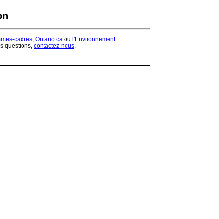
on
mmes-cadres
,
Ontario.ca
ou
l'Environnement
es questions,
contactez-nous
.