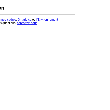
on
mmes-cadres
,
Ontario.ca
ou
l'Environnement
es questions,
contactez-nous
.