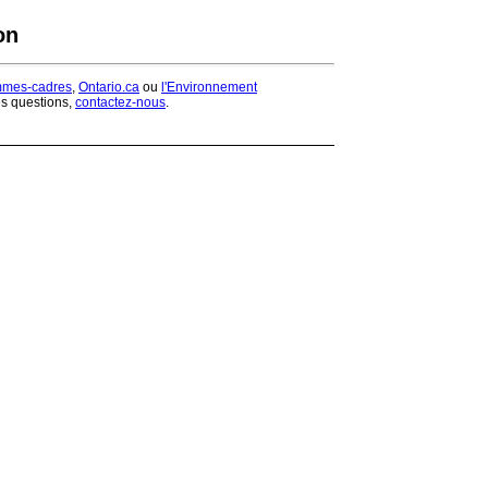
on
mmes-cadres
,
Ontario.ca
ou
l'Environnement
es questions,
contactez-nous
.