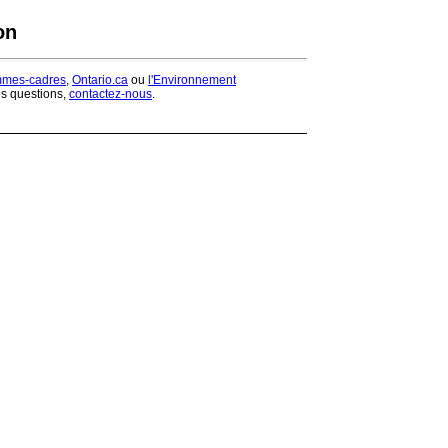
on
mmes-cadres
,
Ontario.ca
ou
l'Environnement
es questions,
contactez-nous
.