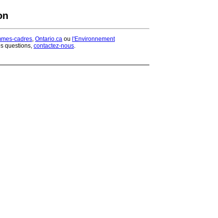
on
mmes-cadres
,
Ontario.ca
ou
l'Environnement
es questions,
contactez-nous
.