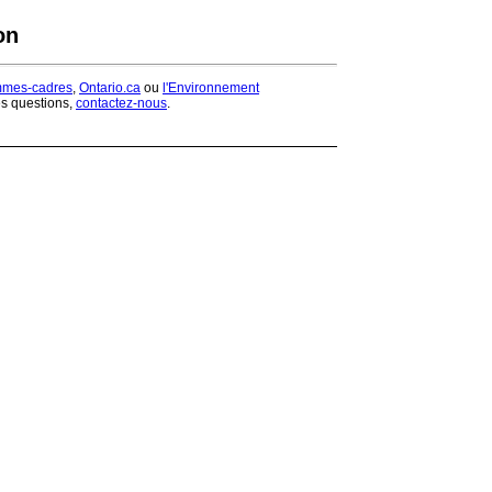
on
mmes-cadres
,
Ontario.ca
ou
l'Environnement
es questions,
contactez-nous
.