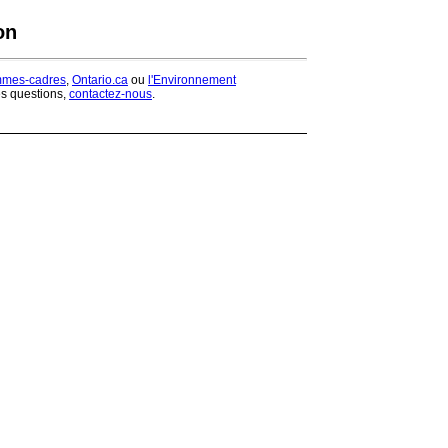
on
mmes-cadres
,
Ontario.ca
ou
l'Environnement
es questions,
contactez-nous
.