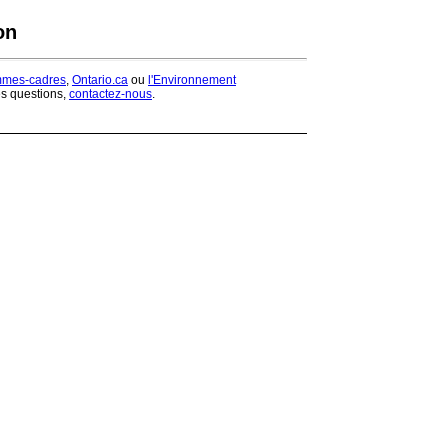
on
mmes-cadres
,
Ontario.ca
ou
l'Environnement
es questions,
contactez-nous
.