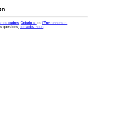
on
mmes-cadres
,
Ontario.ca
ou
l'Environnement
es questions,
contactez-nous
.