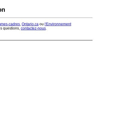
on
mmes-cadres
,
Ontario.ca
ou
l'Environnement
es questions,
contactez-nous
.