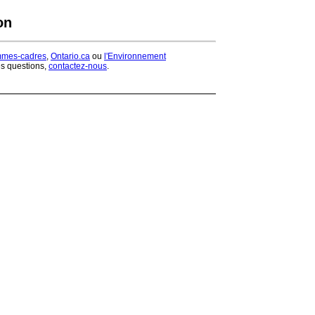
on
mmes-cadres
,
Ontario.ca
ou
l'Environnement
es questions,
contactez-nous
.