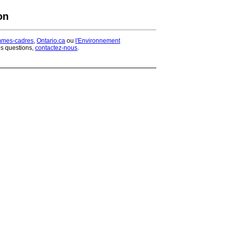
on
mmes-cadres
,
Ontario.ca
ou
l'Environnement
es questions,
contactez-nous
.