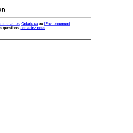
on
mmes-cadres
,
Ontario.ca
ou
l'Environnement
es questions,
contactez-nous
.